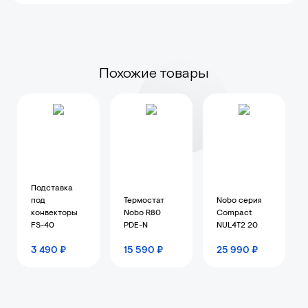
Похожие товары
Подставка
под
Термостат
Nobo серия
конвекторы
Nobo R80
Compact
FS-40
PDE-N
NUL4T2 20
3 490 ₽
15 590 ₽
25 990 ₽