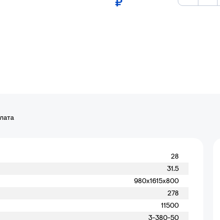
₽
плата
28
31.5
980х1615х800
278
11500
3-380-50