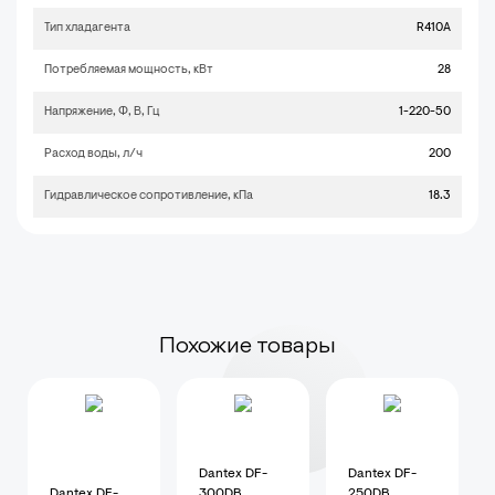
Тип хладагента
R410A
Потребляемая мощность, кВт
28
Напряжение, Ф, В, Гц
1-220-50
Расход воды, л/ч
200
Гидравлическое сопротивление, кПа
18.3
Похожие товары
Dantex DF-
Dantex DF-
Dantex DF-
300DB
250DB