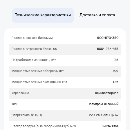
Технические характеристики
Доставка и оплата
Размер внешнего блока, мм
900×1170×350
Размер внутреннего блока, мм
600*1934*455
Потребляемая мощность, кВт
7,5
Мощность в режиме обогрева, кВт
18,9
Мощность в режиме охлаждения, кВт
17.6
Управление
неинверторное
Тип
Полупромышленный
Напряжение, Ф, В, Гц
220-240В/50Гц/1Ф
Расход воздуха (выс./сред./низк.) куб. м/ч
2326/1984