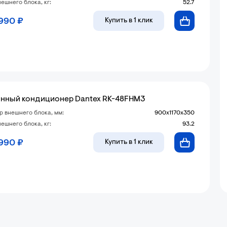
ешнего блока, кг:
52.7
 990 ₽
Купить
в 1 клик
нный кондиционер Dantex RK-48FHM3
р внешнего блока, мм:
900x1170x350
ешнего блока, кг:
93.2
 990 ₽
Купить
в 1 клик