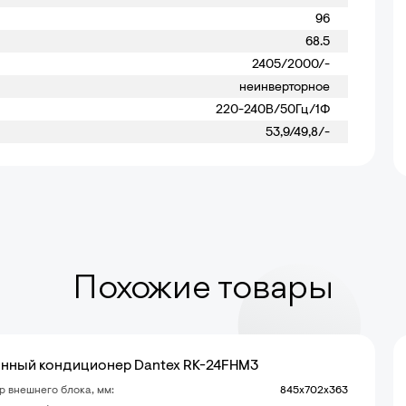
96
68.5
2405/2000/-
неинверторное
220-240В/50Гц/1Ф
53,9/49,8/-
Похожие товары
нный кондиционер Dantex RK-24FHM3
р внешнего блока, мм:
845x702x363