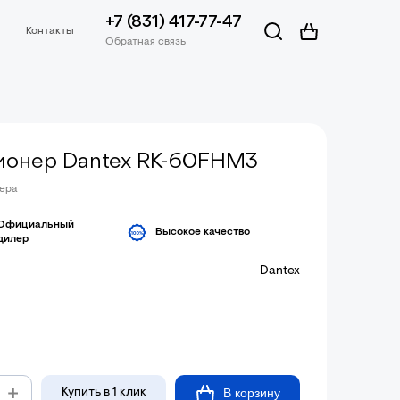
+7 (831) 417-77-47
Контакты
Обратная связь
ионер Dantex RK-60FHM3
жера
Официальный
Высокое качество
дилер
Dantex
В корзину
Купить в 1 клик