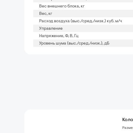
Вес внешнего блока, кг
Вес, кг
Расход воздуха (выс./сред./низк.) куб. м/ч
Управление
Напряжение, Ф, В, Гц
Уровень шума (выс./сред./низк.), дБ
Коло
Разме