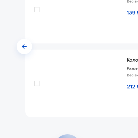
Вес вн
139
Коло
Разме
Вес вн
212