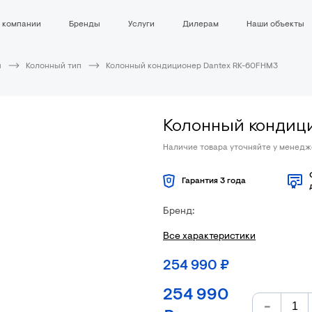
 компании
Бренды
Услуги
Дилерам
Наши объекты
ы
Колонный тип
Колонный кондиционер Dantex RK-60FHM3
Колонный кондиц
Наличие товара уточняйте у менед
Гарантия 3 года
Бренд:
Все характеристики
254 990
₽
254 990