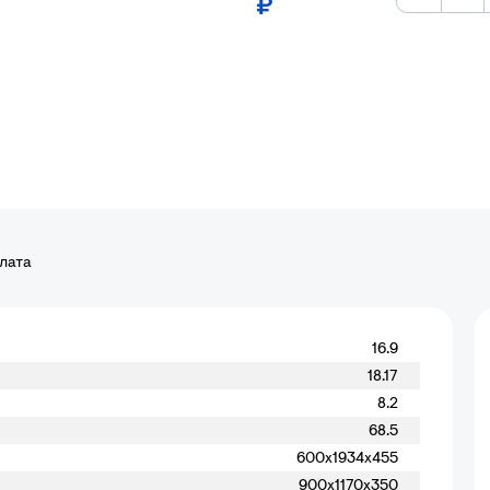
₽
плата
16.9
18.17
8.2
68.5
600x1934x455
900x1170x350