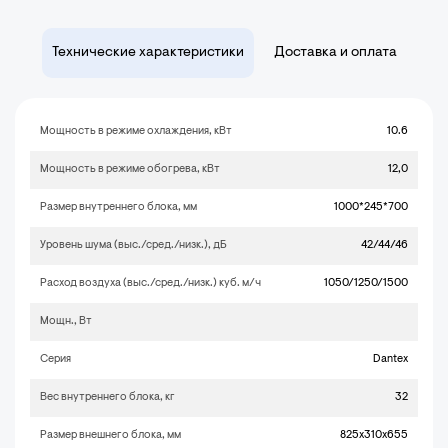
Технические характеристики
Доставка и оплата
Мощность в режиме охлаждения, кВт
10.6
Мощность в режиме обогрева, кВт
12,0
Размер внутреннего блока, мм
1000*245*700
Уровень шума (выс./сред./низк.), дБ
42/44/46
Расход воздуха (выс./сред./низк.) куб. м/ч
1050/1250/1500
Мощн., Вт
Серия
Dantex
Вес внутреннего блока, кг
32
Размер внешнего блока, мм
825x310x655